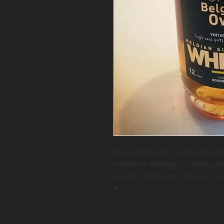
Deze editie die 12 jaar gerijpt
referentie Vintage n°4 kreeg, 
slechts 128 flessen met een on