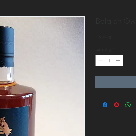
Belgian Owl
Price
€ 225,00
Quantity
*