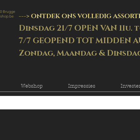
00 Brugge
-
--
> ON
TDEK ONS VOLLEDIG ASSORTI
yshop.be
Dinsdag 21/7 OPEN VAN 11u. t
7/7 GEOPEND TOT MIDDEN 
Zondag, Maandag & Dinsdag 
Webshop
Impressies
Investe