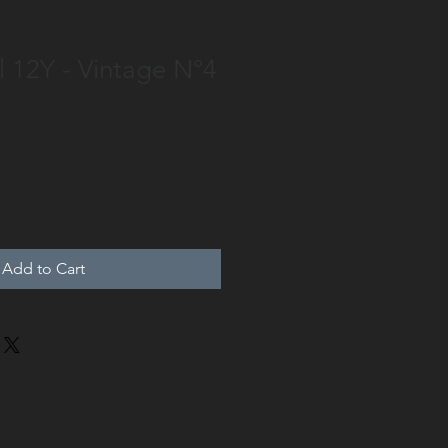
 12Y - Vintage N°4
Add to Cart