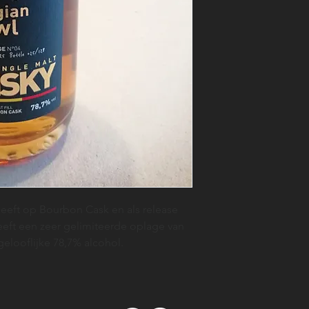
 heeft op Bourbon Cask en als release
heeft een zeer gelimiteerde oplage van
gelooflijke 78,7% alcohol.