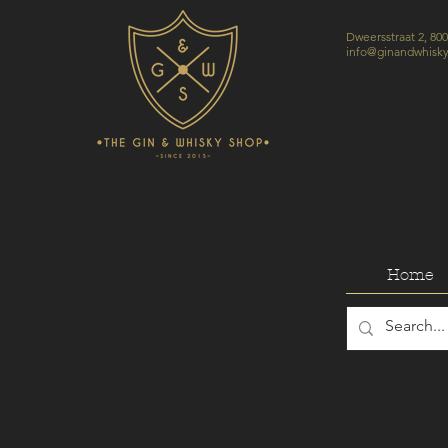
Dweersstraat 2, 80
info@ginandwhisk
Home