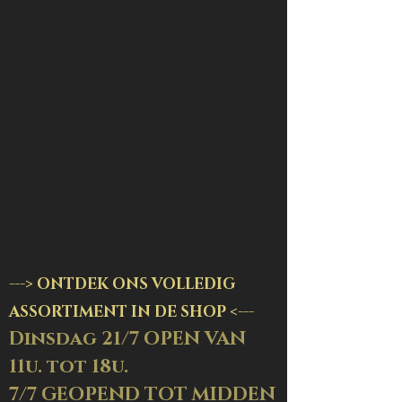
-
--
> ON
TDEK ONS VOLLEDIG
ASSORTIMENT IN DE SHOP <---
Dinsdag 21/7 OPEN VAN
11u. tot 18u.
7/7 GEOPEND TOT MIDDEN